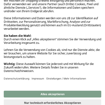
Ups! Da ist etwas schiefgelaufen. Bitte die Seite neu laden oder
nochmals versuchen.
Ups! Da ist etwas schiefgelaufen. Bitte die Seite neu laden oder
nochmals versuchen.
Ups! Da ist etwas schiefgelaufen. Bitte die Seite neu laden oder