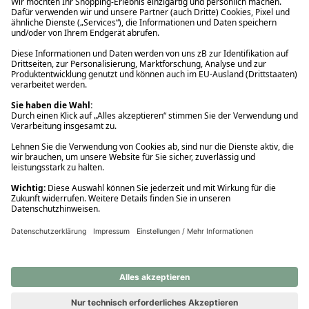
Ups! Da ist etwas schiefgelaufen. Bitte die Seite neu laden oder
nochmals versuchen.
Ups! Da ist etwas schiefgelaufen. Bitte die Seite neu laden oder
nochmals versuchen.
Ups! Da ist etwas schiefgelaufen. Bitte die Seite neu laden oder