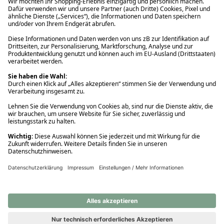
Ups! Da ist etwas schiefgelaufen. Bitte die Seite neu laden oder
nochmals versuchen.
Ups! Da ist etwas schiefgelaufen. Bitte die Seite neu laden oder
nochmals versuchen.
Ups! Da ist etwas schiefgelaufen. Bitte die Seite neu laden oder