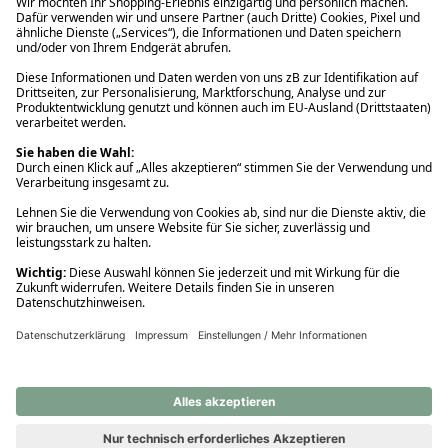
Ups! Da ist etwas schiefgelaufen. Bitte die Seite neu laden oder
nochmals versuchen.
Ups! Da ist etwas schiefgelaufen. Bitte die Seite neu laden oder
nochmals versuchen.
Ups! Da ist etwas schiefgelaufen. Bitte die Seite neu laden oder