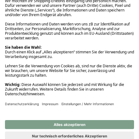
Ups! Da ist etwas schiefgelaufen. Bitte die Seite neu laden oder
nochmals versuchen.
Ups! Da ist etwas schiefgelaufen. Bitte die Seite neu laden oder
nochmals versuchen.
Ups! Da ist etwas schiefgelaufen. Bitte die Seite neu laden oder