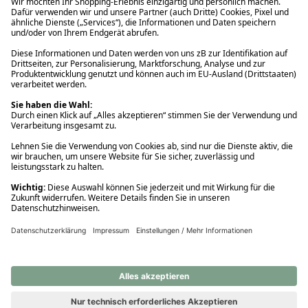
Ups! Da ist etwas schiefgelaufen. Bitte die Seite neu laden oder
nochmals versuchen.
Ups! Da ist etwas schiefgelaufen. Bitte die Seite neu laden oder
nochmals versuchen.
Ups! Da ist etwas schiefgelaufen. Bitte die Seite neu laden oder