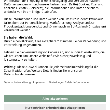
Ups! Da ist etwas schiefgelaufen. Bitte die Seite neu laden oder
nochmals versuchen.
Ups! Da ist etwas schiefgelaufen. Bitte die Seite neu laden oder
nochmals versuchen.
Ups! Da ist etwas schiefgelaufen. Bitte die Seite neu laden oder