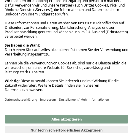
Ups! Da ist etwas schiefgelaufen. Bitte die Seite neu laden oder
nochmals versuchen.
Ups! Da ist etwas schiefgelaufen. Bitte die Seite neu laden oder
nochmals versuchen.
Ups! Da ist etwas schiefgelaufen. Bitte die Seite neu laden oder