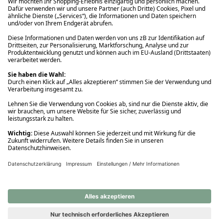
Ups! Da ist etwas schiefgelaufen. Bitte die Seite neu laden oder
nochmals versuchen.
Ups! Da ist etwas schiefgelaufen. Bitte die Seite neu laden oder
nochmals versuchen.
Ups! Da ist etwas schiefgelaufen. Bitte die Seite neu laden oder