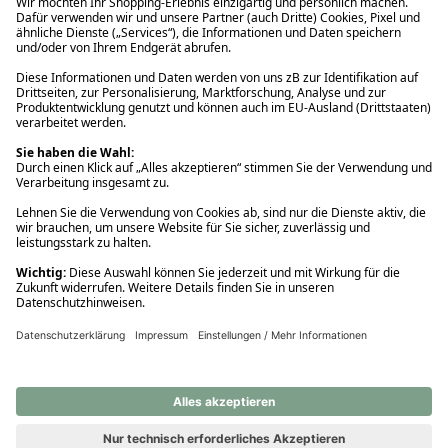
Ups! Da ist etwas schiefgelaufen. Bitte die Seite neu laden oder
nochmals versuchen.
Ups! Da ist etwas schiefgelaufen. Bitte die Seite neu laden oder
nochmals versuchen.
Ups! Da ist etwas schiefgelaufen. Bitte die Seite neu laden oder