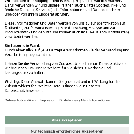
Ups! Da ist etwas schiefgelaufen. Bitte die Seite neu laden oder
nochmals versuchen.
Ups! Da ist etwas schiefgelaufen. Bitte die Seite neu laden oder
nochmals versuchen.
Ups! Da ist etwas schiefgelaufen. Bitte die Seite neu laden oder