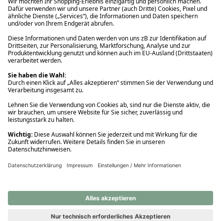
Ups! Da ist etwas schiefgelaufen. Bitte die Seite neu laden oder
nochmals versuchen.
Ups! Da ist etwas schiefgelaufen. Bitte die Seite neu laden oder
nochmals versuchen.
Ups! Da ist etwas schiefgelaufen. Bitte die Seite neu laden oder