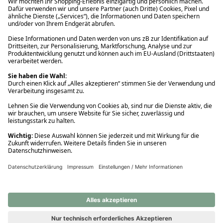
Ups! Da ist etwas schiefgelaufen. Bitte die Seite neu laden oder
nochmals versuchen.
Ups! Da ist etwas schiefgelaufen. Bitte die Seite neu laden oder
nochmals versuchen.
Ups! Da ist etwas schiefgelaufen. Bitte die Seite neu laden oder