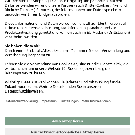
Ups! Da ist etwas schiefgelaufen. Bitte die Seite neu laden oder
nochmals versuchen.
Ups! Da ist etwas schiefgelaufen. Bitte die Seite neu laden oder
nochmals versuchen.
Ups! Da ist etwas schiefgelaufen. Bitte die Seite neu laden oder