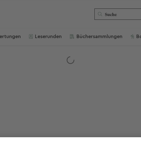
ertungen
Leserunden
Büchersammlungen
B