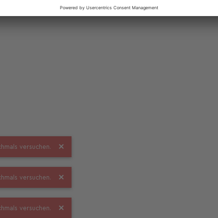
ochmals versuchen.
ochmals versuchen.
ochmals versuchen.