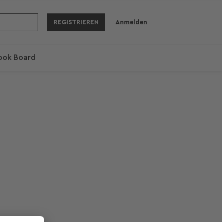
REGISTRIEREN
Anmelden
ook Board