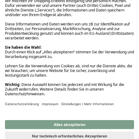
Ups! Da ist etwas schiefgelaufen. Bitte die Seite neu laden oder
nochmals versuchen.
Ups! Da ist etwas schiefgelaufen. Bitte die Seite neu laden oder
nochmals versuchen.
Ups! Da ist etwas schiefgelaufen. Bitte die Seite neu laden oder