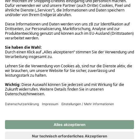
Ups! Da ist etwas schiefgelaufen. Bitte die Seite neu laden oder
nochmals versuchen.
Ups! Da ist etwas schiefgelaufen. Bitte die Seite neu laden oder
nochmals versuchen.
Ups! Da ist etwas schiefgelaufen. Bitte die Seite neu laden oder