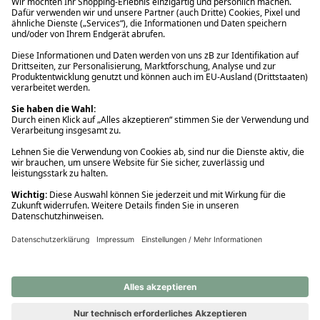
Ups! Da ist etwas schiefgelaufen. Bitte die Seite neu laden oder
nochmals versuchen.
Ups! Da ist etwas schiefgelaufen. Bitte die Seite neu laden oder
nochmals versuchen.
Ups! Da ist etwas schiefgelaufen. Bitte die Seite neu laden oder