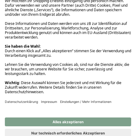
Ups! Da ist etwas schiefgelaufen. Bitte die Seite neu laden oder
nochmals versuchen.
Ups! Da ist etwas schiefgelaufen. Bitte die Seite neu laden oder
nochmals versuchen.
Ups! Da ist etwas schiefgelaufen. Bitte die Seite neu laden oder