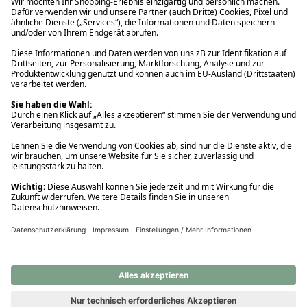
Ups! Da ist etwas schiefgelaufen. Bitte die Seite neu laden oder
nochmals versuchen.
Ups! Da ist etwas schiefgelaufen. Bitte die Seite neu laden oder
nochmals versuchen.
Ups! Da ist etwas schiefgelaufen. Bitte die Seite neu laden oder