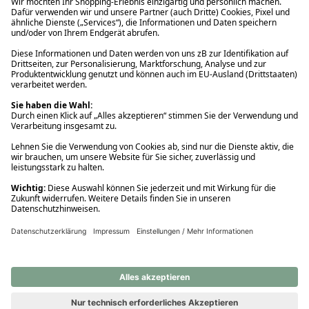
Ups! Da ist etwas schiefgelaufen. Bitte die Seite neu laden oder
nochmals versuchen.
Ups! Da ist etwas schiefgelaufen. Bitte die Seite neu laden oder
nochmals versuchen.
Ups! Da ist etwas schiefgelaufen. Bitte die Seite neu laden oder