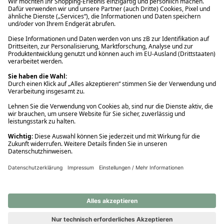
Ups! Da ist etwas schiefgelaufen. Bitte die Seite neu laden oder
nochmals versuchen.
Ups! Da ist etwas schiefgelaufen. Bitte die Seite neu laden oder
nochmals versuchen.
Ups! Da ist etwas schiefgelaufen. Bitte die Seite neu laden oder