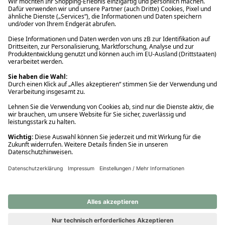
Ups! Da ist etwas schiefgelaufen. Bitte die Seite neu laden oder
nochmals versuchen.
Ups! Da ist etwas schiefgelaufen. Bitte die Seite neu laden oder
nochmals versuchen.
Ups! Da ist etwas schiefgelaufen. Bitte die Seite neu laden oder