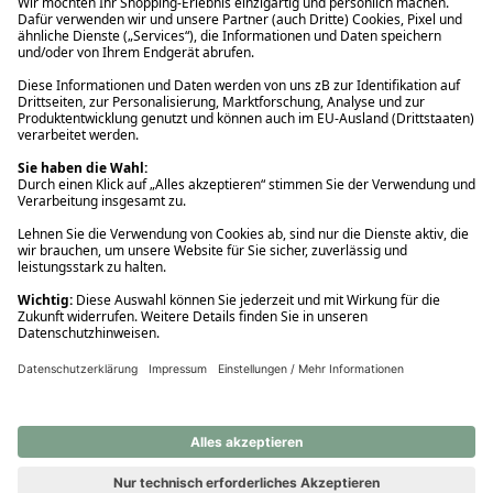
Ups! Da ist etwas schiefgelaufen. Bitte die Seite neu laden oder
nochmals versuchen.
Ups! Da ist etwas schiefgelaufen. Bitte die Seite neu laden oder
nochmals versuchen.
Ups! Da ist etwas schiefgelaufen. Bitte die Seite neu laden oder