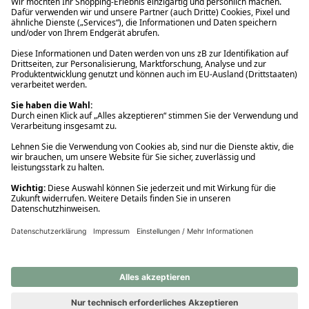
Ups! Da ist etwas schiefgelaufen. Bitte die Seite neu laden oder
nochmals versuchen.
Ups! Da ist etwas schiefgelaufen. Bitte die Seite neu laden oder
nochmals versuchen.
Ups! Da ist etwas schiefgelaufen. Bitte die Seite neu laden oder