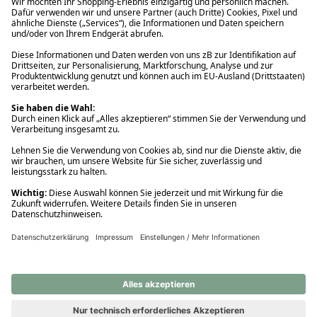
Ups! Da ist etwas schiefgelaufen. Bitte die Seite neu laden oder
nochmals versuchen.
Ups! Da ist etwas schiefgelaufen. Bitte die Seite neu laden oder
nochmals versuchen.
Ups! Da ist etwas schiefgelaufen. Bitte die Seite neu laden oder