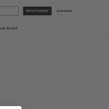
REGISTRIEREN
Anmelden
ook Board