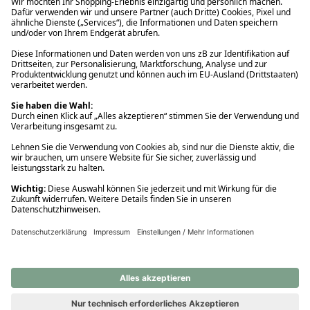
Ups! Da ist etwas schiefgelaufen. Bitte die Seite neu laden oder
nochmals versuchen.
Ups! Da ist etwas schiefgelaufen. Bitte die Seite neu laden oder
nochmals versuchen.
Ups! Da ist etwas schiefgelaufen. Bitte die Seite neu laden oder