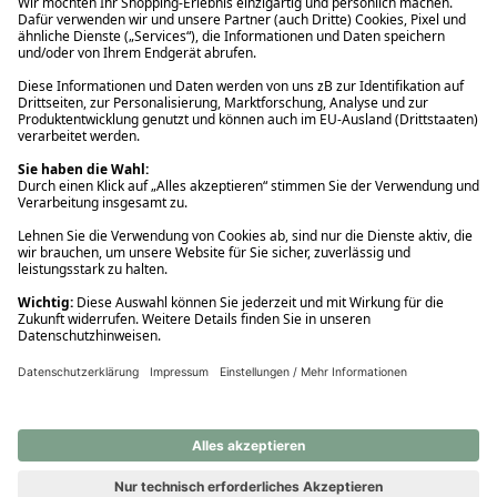
Ups! Da ist etwas schiefgelaufen. Bitte die Seite neu laden oder
nochmals versuchen.
Ups! Da ist etwas schiefgelaufen. Bitte die Seite neu laden oder
nochmals versuchen.
Ups! Da ist etwas schiefgelaufen. Bitte die Seite neu laden oder