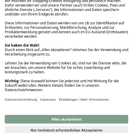
Ups! Da ist etwas schiefgelaufen. Bitte die Seite neu laden oder
nochmals versuchen.
Ups! Da ist etwas schiefgelaufen. Bitte die Seite neu laden oder
nochmals versuchen.
Ups! Da ist etwas schiefgelaufen. Bitte die Seite neu laden oder