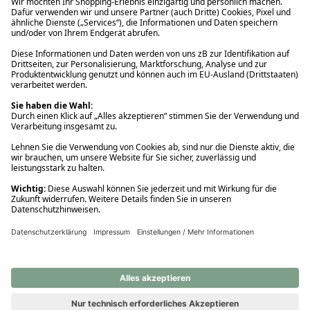
Ups! Da ist etwas schiefgelaufen. Bitte die Seite neu laden oder
nochmals versuchen.
Ups! Da ist etwas schiefgelaufen. Bitte die Seite neu laden oder
nochmals versuchen.
Ups! Da ist etwas schiefgelaufen. Bitte die Seite neu laden oder