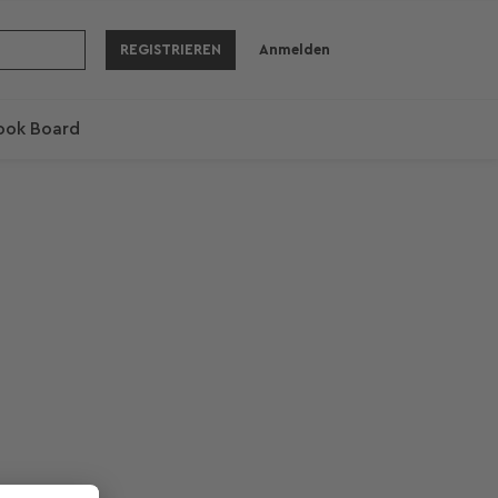
REGISTRIEREN
Anmelden
ook Board