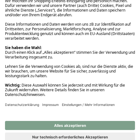
Ups! Da ist etwas schiefgelaufen. Bitte die Seite neu laden oder
nochmals versuchen.
Ups! Da ist etwas schiefgelaufen. Bitte die Seite neu laden oder
nochmals versuchen.
Ups! Da ist etwas schiefgelaufen. Bitte die Seite neu laden oder