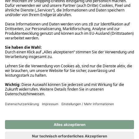
Ups! Da ist etwas schiefgelaufen. Bitte die Seite neu laden oder
nochmals versuchen.
Ups! Da ist etwas schiefgelaufen. Bitte die Seite neu laden oder
nochmals versuchen.
Ups! Da ist etwas schiefgelaufen. Bitte die Seite neu laden oder