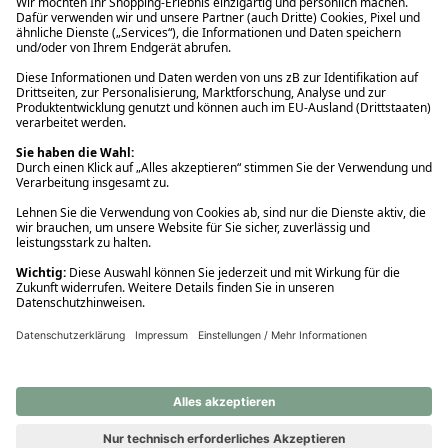
Ups! Da ist etwas schiefgelaufen. Bitte die Seite neu laden oder
nochmals versuchen.
Ups! Da ist etwas schiefgelaufen. Bitte die Seite neu laden oder
nochmals versuchen.
Ups! Da ist etwas schiefgelaufen. Bitte die Seite neu laden oder