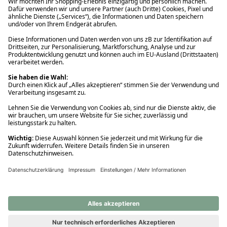
Ups! Da ist etwas schiefgelaufen. Bitte die Seite neu laden oder
nochmals versuchen.
Ups! Da ist etwas schiefgelaufen. Bitte die Seite neu laden oder
nochmals versuchen.
Ups! Da ist etwas schiefgelaufen. Bitte die Seite neu laden oder