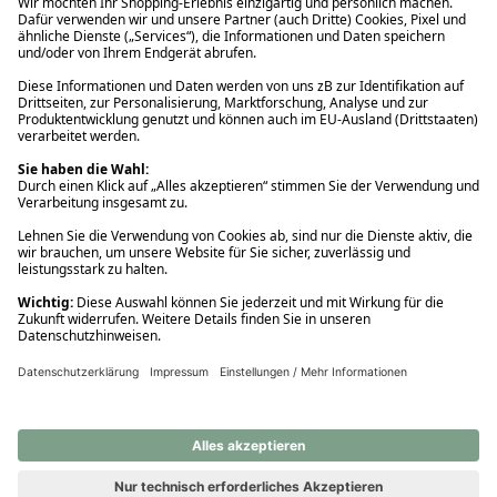
Ups! Da ist etwas schiefgelaufen. Bitte die Seite neu laden oder
nochmals versuchen.
Ups! Da ist etwas schiefgelaufen. Bitte die Seite neu laden oder
nochmals versuchen.
Ups! Da ist etwas schiefgelaufen. Bitte die Seite neu laden oder