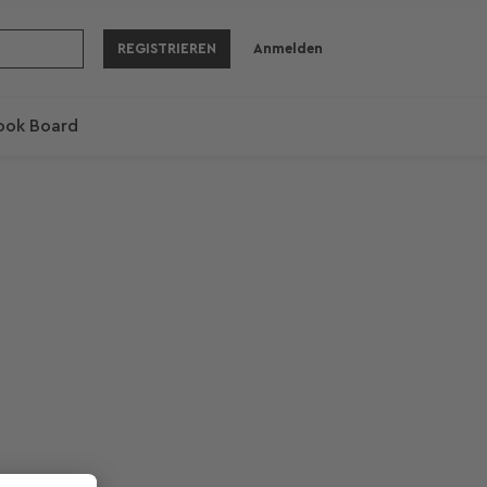
REGISTRIEREN
Anmelden
ook Board