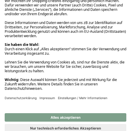
Ups! Da ist etwas schiefgelaufen. Bitte die Seite neu laden oder
nochmals versuchen.
Ups! Da ist etwas schiefgelaufen. Bitte die Seite neu laden oder
nochmals versuchen.
Ups! Da ist etwas schiefgelaufen. Bitte die Seite neu laden oder