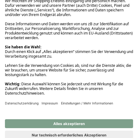
Ups! Da ist etwas schiefgelaufen. Bitte die Seite neu laden oder
nochmals versuchen.
Ups! Da ist etwas schiefgelaufen. Bitte die Seite neu laden oder
nochmals versuchen.
Ups! Da ist etwas schiefgelaufen. Bitte die Seite neu laden oder