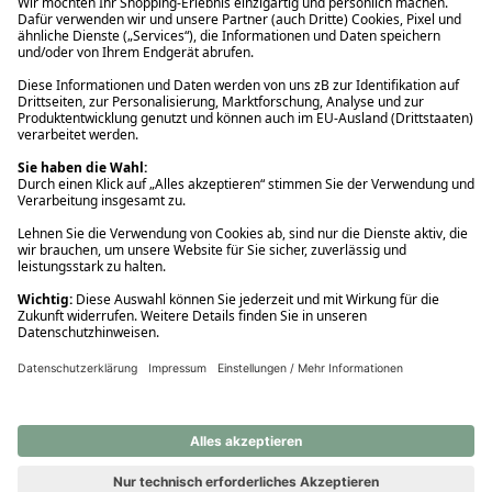
Ups! Da ist etwas schiefgelaufen. Bitte die Seite neu laden oder
nochmals versuchen.
Ups! Da ist etwas schiefgelaufen. Bitte die Seite neu laden oder
nochmals versuchen.
Ups! Da ist etwas schiefgelaufen. Bitte die Seite neu laden oder