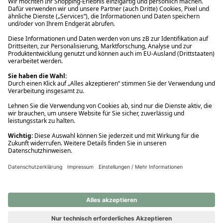
Ups! Da ist etwas schiefgelaufen. Bitte die Seite neu laden oder
nochmals versuchen.
Ups! Da ist etwas schiefgelaufen. Bitte die Seite neu laden oder
nochmals versuchen.
Ups! Da ist etwas schiefgelaufen. Bitte die Seite neu laden oder