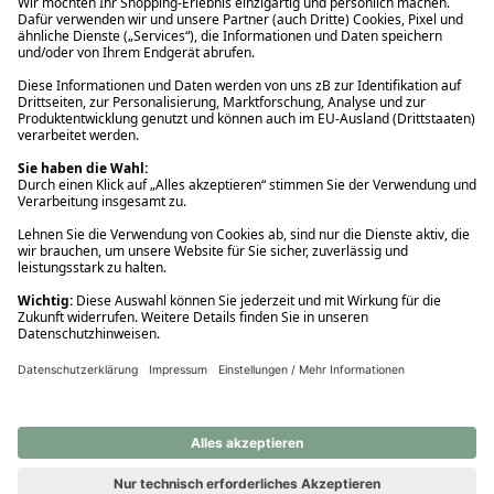
Ups! Da ist etwas schiefgelaufen. Bitte die Seite neu laden oder
nochmals versuchen.
Ups! Da ist etwas schiefgelaufen. Bitte die Seite neu laden oder
nochmals versuchen.
Ups! Da ist etwas schiefgelaufen. Bitte die Seite neu laden oder