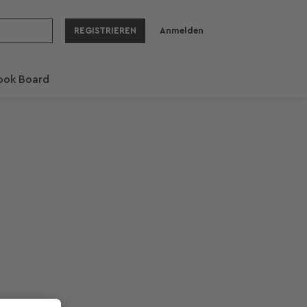
REGISTRIEREN
Anmelden
ook Board