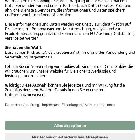
Ups! Da ist etwas schiefgelaufen. Bitte die Seite neu laden oder
nochmals versuchen.
Ups! Da ist etwas schiefgelaufen. Bitte die Seite neu laden oder
nochmals versuchen.
Ups! Da ist etwas schiefgelaufen. Bitte die Seite neu laden oder