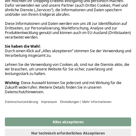
Ups! Da ist etwas schiefgelaufen. Bitte die Seite neu laden oder
nochmals versuchen.
Ups! Da ist etwas schiefgelaufen. Bitte die Seite neu laden oder
nochmals versuchen.
Ups! Da ist etwas schiefgelaufen. Bitte die Seite neu laden oder