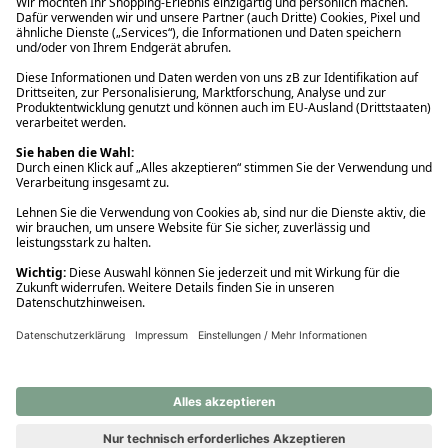
Ups! Da ist etwas schiefgelaufen. Bitte die Seite neu laden oder
nochmals versuchen.
Ups! Da ist etwas schiefgelaufen. Bitte die Seite neu laden oder
nochmals versuchen.
Ups! Da ist etwas schiefgelaufen. Bitte die Seite neu laden oder