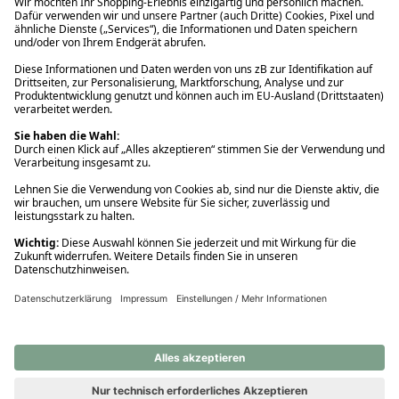
Ups! Da ist etwas schiefgelaufen. Bitte die Seite neu laden oder
nochmals versuchen.
Ups! Da ist etwas schiefgelaufen. Bitte die Seite neu laden oder
nochmals versuchen.
Ups! Da ist etwas schiefgelaufen. Bitte die Seite neu laden oder