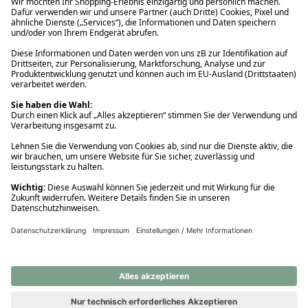
Ups! Da ist etwas schiefgelaufen. Bitte die Seite neu laden oder
nochmals versuchen.
Ups! Da ist etwas schiefgelaufen. Bitte die Seite neu laden oder
nochmals versuchen.
Ups! Da ist etwas schiefgelaufen. Bitte die Seite neu laden oder